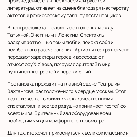
произведение, ставшее классикой русской
литературы, оживает на сцене благодаря мастерству
актеров и режиссерскому таланту постановщиков.
В центре сюжета — сложные отношения между
Татьяной, Онегиным и Ленским. Спектакль
раскрывает вечные темы любви, поиска себя и
неизбежного разочарования. Артисты театра искусно
передают характеры героев и воссоздают
атмосферу XIX века, погружая зрителей в мир
пушкинских страстей и переживаний.
Постановка проходит на главной сцене Театра им.
Вахтангова, расположенного в сердце Москвы. Этот
театр известен своими высококачественными
спектаклями и всегда радушно принимает гостей со
всего мира. Зрительный зал оборудован всем
необходимым для комфортного просмотра.
Для тех, кто хочет прикоснуться к великой классике и